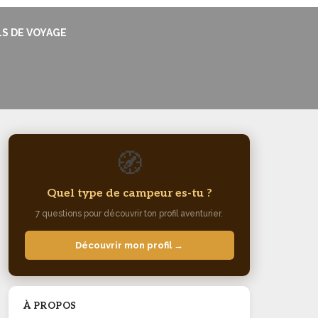
LS DE VOYAGE
🧭
Quel type de campeur es-tu ?
7 questions pour découvrir ton profil aventurier.
Découvrir mon profil →
À PROPOS