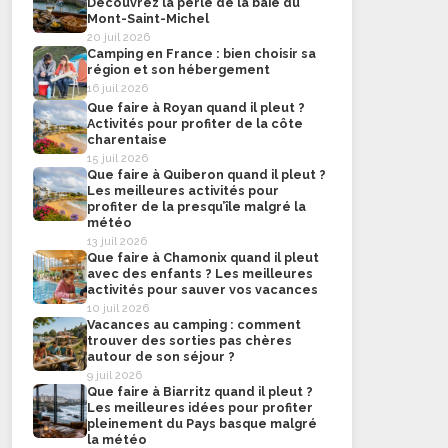
Découvrez la perle de la baie du
Mont-Saint-Michel
20 juil 2026
Camping en France : bien choisir sa
région et son hébergement
16 juil 2026
Que faire à Royan quand il pleut ?
Activités pour profiter de la côte
charentaise
15 juil 2026
Que faire à Quiberon quand il pleut ?
Les meilleures activités pour
profiter de la presqu’île malgré la
météo
13 juil 2026
Que faire à Chamonix quand il pleut
avec des enfants ? Les meilleures
activités pour sauver vos vacances
10 juil 2026
Vacances au camping : comment
trouver des sorties pas chères
autour de son séjour ?
9 juil 2026
Que faire à Biarritz quand il pleut ?
Les meilleures idées pour profiter
pleinement du Pays basque malgré
la météo