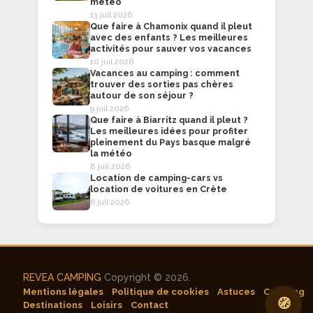
météo
13 juil 2026
Que faire à Chamonix quand il pleut
avec des enfants ? Les meilleures
activités pour sauver vos vacances
10 juil 2026
Vacances au camping : comment
trouver des sorties pas chères
autour de son séjour ?
9 juil 2026
Que faire à Biarritz quand il pleut ?
Les meilleures idées pour profiter
pleinement du Pays basque malgré
la météo
8 juil 2026
Location de camping-cars vs
location de voitures en Crète
6 juil 2026
REVEA CAMPING
Copyright © 2026.
Mentions légales
Politique de cookies
Astuces
Camping
🧭
Destinations
Loisirs
Contact