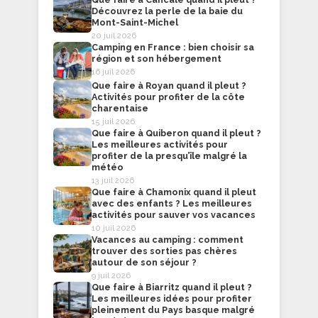
Découvrez la perle de la baie du
Mont-Saint-Michel
20 juil 2026
Camping en France : bien choisir sa
région et son hébergement
16 juil 2026
Que faire à Royan quand il pleut ?
Activités pour profiter de la côte
charentaise
15 juil 2026
Que faire à Quiberon quand il pleut ?
Les meilleures activités pour
profiter de la presqu’île malgré la
météo
13 juil 2026
Que faire à Chamonix quand il pleut
avec des enfants ? Les meilleures
activités pour sauver vos vacances
10 juil 2026
Vacances au camping : comment
trouver des sorties pas chères
autour de son séjour ?
9 juil 2026
Que faire à Biarritz quand il pleut ?
Les meilleures idées pour profiter
pleinement du Pays basque malgré