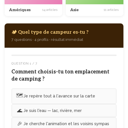
Amériques
Asie
14 articles
11 articles
🏕️ Quel type de campeur es-tu ?
7 questions · 4 profils · résultat immédiat
QUESTION 1 / 7
Comment choisis-tu ton emplacement
de camping ?
🗺️
Je repère tout à l'avance sur la carte
🌊
Je suis l'eau — lac, rivière, mer
🎉
Je cherche l'animation et les voisins sympas