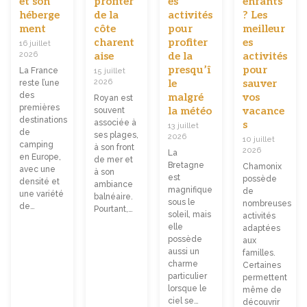
et son
profiter
es
enfants
héberge
de la
activités
? Les
ment
côte
pour
meilleur
charent
profiter
es
16 juillet
2026
aise
de la
activités
presqu’î
pour
La France
15 juillet
2026
le
sauver
reste l’une
des
malgré
vos
Royan est
premières
la météo
vacance
souvent
destinations
associée à
s
13 juillet
de
ses plages,
2026
10 juillet
camping
à son front
2026
La
en Europe,
de mer et
Bretagne
Chamonix
avec une
à son
est
possède
densité et
ambiance
magnifique
de
une variété
balnéaire.
sous le
nombreuses
de…
Pourtant,…
soleil, mais
activités
elle
adaptées
possède
aux
aussi un
familles.
charme
Certaines
particulier
permettent
lorsque le
même de
ciel se…
découvrir