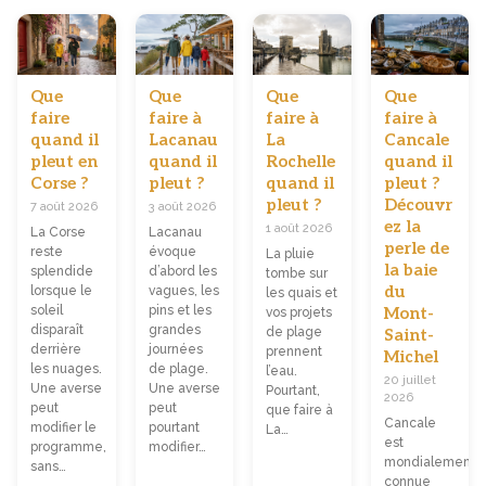
Que
Que
Que
Que
faire
faire à
faire à
faire à
quand il
Lacanau
La
Cancale
pleut en
quand il
Rochelle
quand il
Corse ?
pleut ?
quand il
pleut ?
pleut ?
Découvr
7 août 2026
3 août 2026
ez la
1 août 2026
La Corse
Lacanau
perle de
reste
évoque
La pluie
la baie
splendide
d’abord les
tombe sur
du
lorsque le
vagues, les
les quais et
soleil
pins et les
Mont-
vos projets
disparaît
grandes
de plage
Saint-
derrière
journées
prennent
Michel
les nuages.
de plage.
l’eau.
20 juillet
Une averse
Une averse
Pourtant,
2026
peut
peut
que faire à
Cancale
modifier le
pourtant
La…
est
programme,
modifier…
mondialement
sans…
connue