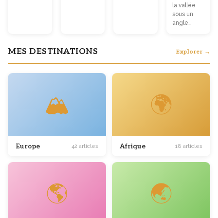
la vallée
sous un
angle…
MES DESTINATIONS
Explorer →
🏔️
🌍
Europe
Afrique
42 articles
18 articles
🌎
🌏