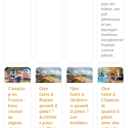
pour ses
huîtres, son
port
pittoresque
et ses
paysages
maritimes
exceptionnels.
Pourtant,
comme
partout…
Campin
Que
Que
Que
g en
faire à
faire à
faire à
France :
Royan
Quibero
Chamon
bien
quand il
n quand
ix
choisir
pleut ?
il pleut ?
quand il
sa
Activité
Les
pleut
région
s pour
meilleur
avec des