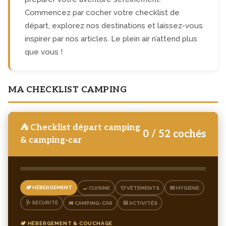
Commencez par cocher votre checklist de
départ, explorez nos destinations et laissez-vous
inspirer par nos articles. Le plein air n’attend plus
que vous !
MA CHECKLIST CAMPING
⛺ Checklist départ camping
0
/
52
cochés
& camping-car
🏕️ HÉBERGEMENT
🍳 CUISINE
👕 VÊTEMENTS
🧤 HYGIÈNE
🩺 SÉCURITÉ
🚐 CAMPING-CAR
🎒 ACTIVITÉS
🏕️ HÉBERGEMENT & COUCHAGE